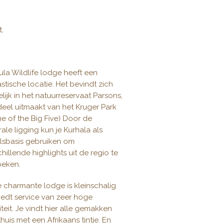
t.
ula Wildlife lodge heeft een
astische locatie. Het bevindt zich
lijk in het natuurreservaat Parsons,
deel uitmaakt van het Kruger Park
e of the Big Five) Door de
rale ligging kun je Kurhala als
alsbasis gebruiken om
hillende highlights uit de regio te
eken.
 charmante lodge is kleinschalig
iedt service van zeer hoge
iteit. Je vindt hier alle gemakken
huis met een Afrikaans tintje. En