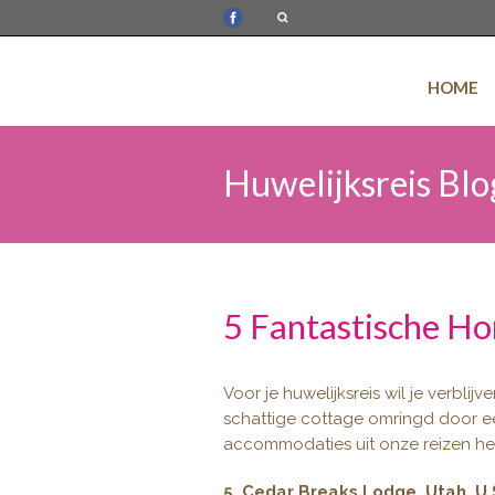
HOME
Huwelijksreis Blo
5 Fantastische 
Voor je huwelijksreis wil je verbli
schattige cottage omringd door een 
accommodaties uit onze reizen h
5. Cedar Breaks Lodge, Utah, U.