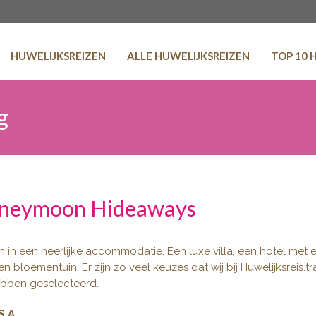
HUWELIJKSREIZEN
ALLE HUWELIJKSREIZEN
TOP 10 
g
Honeymoon Hideaways
jven in een heerlijke accommodatie. Een luxe villa, een hotel met 
bloementuin. Er zijn zo veel keuzes dat wij bij Huwelijksreis.tr
ebben geselecteerd.
S.A