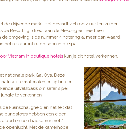
t de drijvende markt. Het bevindt zich op 2 uur ten zuiden
rside Resort ligt direct aan de Mekong en heeft een
en de omgeving is de nummer 4 notering al meer dan waard.
in het restaurant of ontspan in de spa.
oor Vietnam in boutique hotels
kun je dit hotel verkennen.
et nationale park Gal Oya. Deze
 natuurlijke materialen en ligt in een
ekende uitvalsbasis om safari’s per
jungle te verkennen.
s de kleinschaligheid en het feit dat
ruime bungalows hebben een eigen
ze bed en een badkamer met 2
n de openlucht. Met de kamerhoge