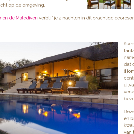
zicht op de omgeving.
ka en de Malediven
verblijf je 2 nachten in dit prachtige ecoresor
Kurh
fant
name
dat 
(Hom
cent
uitv
versc
bezo
Deze
en b
kwal
van t