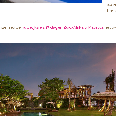
als j
hier
s onze nieuwe
huwelijksreis 17 dagen Zuid-Afrika & Maurtius
het o