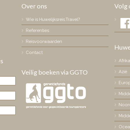
Over ons
Volg 
Face
Wie is Huwelijksreis.Travel?
Referenties
Reisvoorwaarden
Huwe
Contact
is
Afrik
Veilig boeken via GGTO
Azië
Euro
Midd
Noor
Midd
Ocea