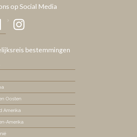
ons op Social Media
book
Instagram
lijksreis bestemmingen
a
pa
en Oosten
d Amerika
en-Amerika
nië