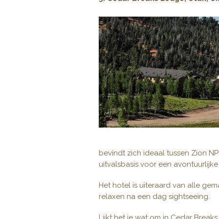
bevindt zich ideaal tussen Zion N
uitvalsbasis voor een avontuurlijk
Het hotel is uiteraard van alle g
relaxen na een dag sightseeing.
Lijkt het je wat om in Cedar Breaks