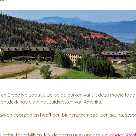
P en Bryce Np zodat jullie beide parken vanuit deze mooie lod
e ontdekkingsreis in het zuidwesten van Amerika.
emakken voorzien en heeft een binnenzwembad, een sauna, stoom
 Lodge te verblijven, kijk dan eens naar onze reis
21 dagen West