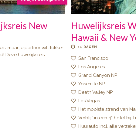
jksreis New
Huwelijksreis W
Hawaii & New Y
reis, maar je partner wilt lekker
24 DAGEN
d! Deze huwelijksreis
San Francisco
Los Angeles
Grand Canyon NP
Yosemite NP
Death Valley NP
Las Vegas
Het mooiste strand van Ma
Verblijf in een 4* hotel bi
Huurauto incl. alle verzek