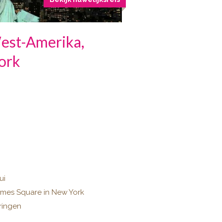
est-Amerika,
ork
ui
j Times Square in New York
eringen