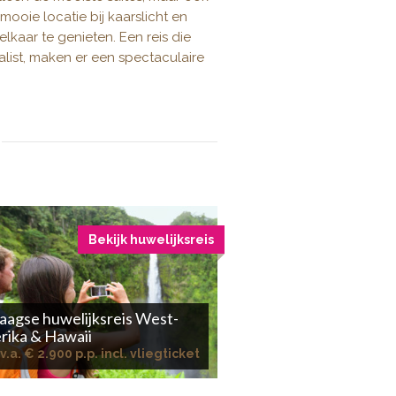
ooie locatie bij kaarslicht en
elkaar te genieten. Een reis die
ialist, maken er een spectaculaire
Bekijk huwelijksreis
aagse huwelijksreis West-
rika & Hawaii
v.a. € 2.900 p.p. incl. vliegticket