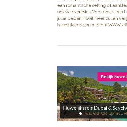
een romantische setting of aankled
unieke excursies. Voor ons is een h
jullie beiden nooit meer zullen ver
huwelijksreis van met dat WOW-eff
Bekijk huwel
Huwelijksreis Dubai & Seych
v.a. € 2.500 pp incl. 