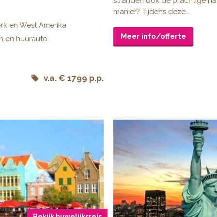
stranden ook de prachtige na
manier? Tijdens deze...
rk en West Amerika
Meer info/offerte
en en huurauto
v.a. € 1799 p.p.
Bekijk huwelijksreis