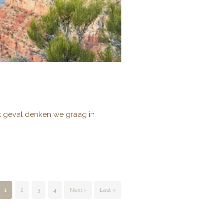
at geval denken we graag in
1
2
3
4
Next ›
Last »