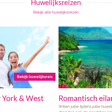
Huwelijksreizen
Bekijk alle huwelijksreizen
Bekijk huwelijksreis
w York & West
Romantisch eil
Willen jullie tijdens jullie huw