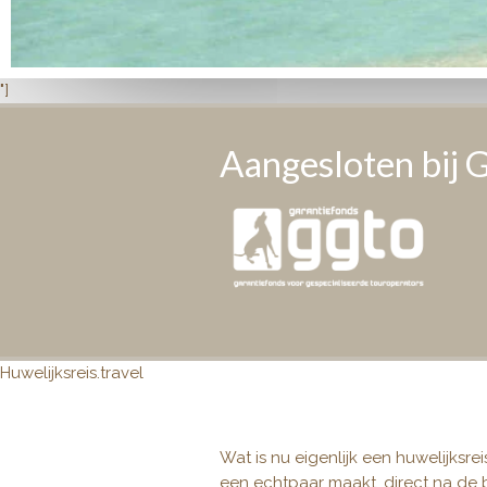
"]
Aangesloten bij
Huwelijksreis.travel
Wat is nu eigenlijk een huwelijksrei
een echtpaar maakt, direct na de br