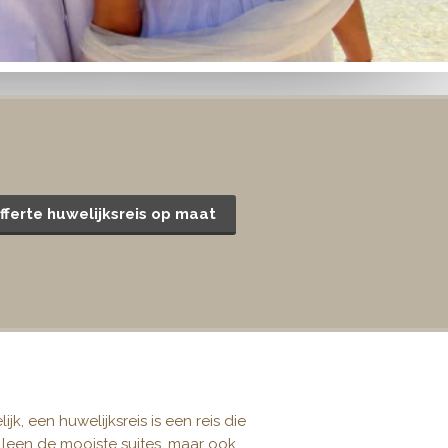
fferte huwelijksreis op maat
ijk, een huwelijksreis is een reis die
 alleen de mooiste suites, maar ook