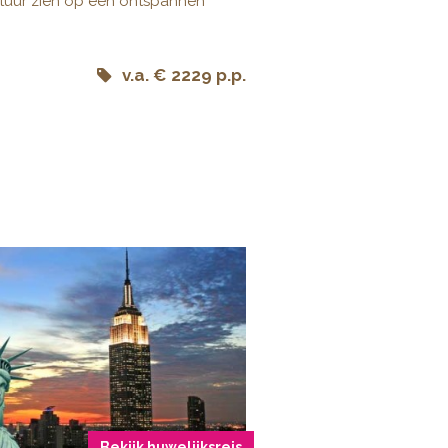
tuur zien op een ontspannen
v.a. € 2229 p.p.
Bekijk huwelijksreis