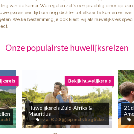
ing van de kamer. We regelen zelfs een prachtig diner op een m
uwelijksreis een tijd om nog dichter tot elkaar te komen en van 
geten. Welke bestemming je ook kiest, wij als huwelijksreis spec
ect.
Onze populairste huwelijksreizen
ijksreis
Bekijk huwelijksreis
Huwelijksreis Zuid-Afrika &
21 d
ellen
Mauritius
Ame
vlucht
v.a. € 2.895 pp incl vliegticket