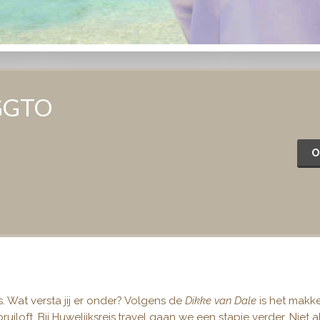
 GGTO
O
s. Wat versta jij er onder? Volgens de
Dikke van Dale
is het makkel
uiloft. Bij Huwelijksreis.travel gaan we een stapje verder. Niet