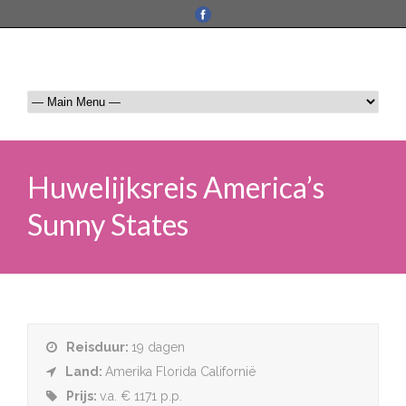
Huwelijksreis America’s
Sunny States
Reisduur:
19 dagen
Land:
Amerika Florida Californië
Prijs:
v.a. € 1171 p.p.