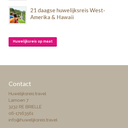
21 daagse huwelijksreis West-
Amerika & Hawaii
Huwelijksreis op maat
Contact
Huwelijksreis.travel
Lamoen 7
3232 RE BRIELLE
06-17163561
info@huwelijksreis.travel