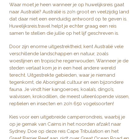
Waar moet je heen wanneer je op huwelijksreis gaat
naar Australië? Australië is zo’n groot en veelzijdig land
dat daar niet een eenduidig antwoord op te geven is.
Huwelijksreis.travel helpt je echter graag een reis
samen te stellen die jullie op het lijf geschreven is.
Door zijn enorme uitgestrektheid, kent Australië vele
verschillende landschappen en natuur, zoals
woestijnen en tropische regenwouden. Wanneer je de
steden verlaat kom je in een heel andere wereld
terecht. Uitgestrekte gebieden, waar je niemand
tegenkomt, de Aboriginal cultuur en een bijzondere
fauna. Je vindt hier kangoeroes, koala’s, dingo’s,
walvissen, krokodillen, de meest uiteenlopende vissen,
reptielen en insecten en zo’n 650 vogelsoorten!
Kies voor een uitgebreide camperrondreis, waarbij je
op je gemak van Cairns in het noorden afzakt naar
Sydney. Doe op deze reis Cape Tribulation en het
Great Barrier Reef aan, rijdt over Great Ocean Road en