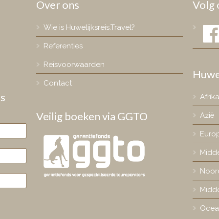
Over ons
Volg 
Face
Wie is Huwelijksreis.Travel?
Referenties
Reisvoorwaarden
Huwe
Contact
is
Afrik
Veilig boeken via GGTO
Azië
Euro
Midd
Noor
Midd
Ocea