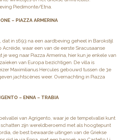
ving Piedimonte/Etna.
RONE – PIAZZA ARMERINA
e, dat in 1693 na een aardbeving geheel in Barokstijl
o Acréide, waar een van de eerste Siracusaanse
t je weg naar Piazza Armerina, hier kun je enkele van
ïeken van Europa bezichtigen. De villa is
eizer Maximilianus Hercules gebouwd tussen de 3e
geven jachtscènes weer. Overnachting in Piazza
RIGENTO – ENNA – TRABIA
lvallei van Agrigento, waar je de tempelvallei kunt
 schatten zijn wereldberoemd met als hoogtepunt
ordia, de best bewaarde uitingen van de Griekse
ns rijd je via Enna, met een bezoek aan Castello Li