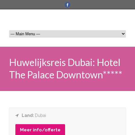
Huwelijksreis Dubai: Hotel
The Palace Downtown*****
Land:
Dubai
Meer info/offerte